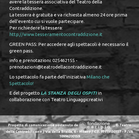
avere la tessera associativa del Teatro della
Contraddizione.
La tessera è gratuita e va richiesta almeno 24 ore prima
dell'evento cui si vuole partecipare.
Per richiedere la tessera:
http://www.tesseramentocontraddizione.it
GREEN PASS: Per accedere agli spettacoli è necessario il
green pass.
info e prenotazioni: 025462155 -
prenotazioni@teatrodellacontraddizione.it
Lo spettacolo fa parte dell'iniziativa
Milano che
Spettacolo!
E del progetto
LA STANZA DEGLI OSPITI
in
collaborazione con Teatro Linguaggicreativi
Progetto di comunicazione sostenuto da
© Teatro
della Contraddizione / Via della Braida, 6 - Milano / C.F. 97119130157 - P.IVA
10996200159