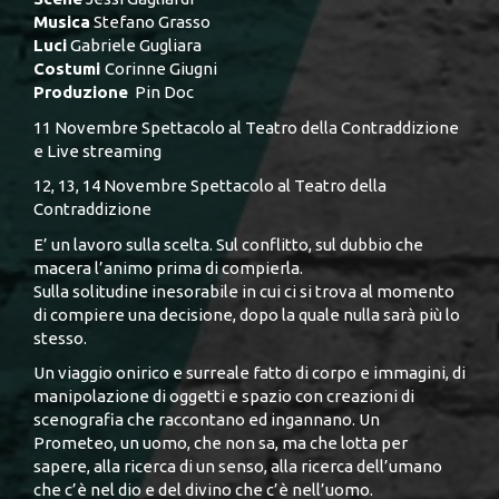
Musica
Stefano Grasso
Luci
Gabriele Gugliara
Costumi
Corinne Giugni
Produzione
Pin Doc
11 Novembre Spettacolo al Teatro della Contraddizione
e Live streaming
12, 13, 14 Novembre Spettacolo al Teatro della
Contraddizione
E’ un lavoro sulla scelta. Sul conflitto, sul dubbio che
macera l’animo prima di compierla.
Sulla solitudine inesorabile in cui ci si trova al momento
di compiere una decisione, dopo la quale nulla sarà più lo
stesso.
Un viaggio onirico e surreale fatto di corpo e immagini, di
manipolazione di oggetti e spazio con creazioni di
scenografia che raccontano ed ingannano. Un
Prometeo, un uomo, che non sa, ma che lotta per
sapere, alla ricerca di un senso, alla ricerca dell’umano
che c’è nel dio e del divino che c’è nell’uomo.