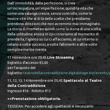
Dall’immobilità, dalla perfezione, si crea
un’increspatura, un’imperfezione, quindi la vita che
come una valanga cresce, senza controllo, come le
nostre vite che al di là delle scelte che prendiamo
prendono direzioni che non avremmo mai immaginato.
La storia di Prometeo quindi come la storia di una scelta,
della solitudine eroica in cui ci troviamo al momento di
prenderla, l’ignoto su cui ci affacciamo, al cui interno si
celano a volte successi, a volte fallimenti e altre volte
semplicemente niente
11 Novembre ore 20,45
Live Streaming
biglietto d'accesso €5,00
per l'acquisto del
biglietto:
teatrodellacontraddizione.digitalstage.biz/event
11, 12, 13, 14 Novembre ore 20,45
Spettacolo al Teatro
della Contraddizione
Ingresso €16 - Ridotto €12
>>Prenotazione obbligatoria.
TESSERA: Per accedere agli spettacoli è necessario