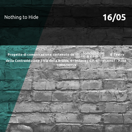
16/05
Nothing to Hide
Progetto di comunicazione sostenuto da
© Teatro
della Contraddizione / Via della Braida, 6 - Milano / C.F. 97119130157 - P.IVA
10996200159