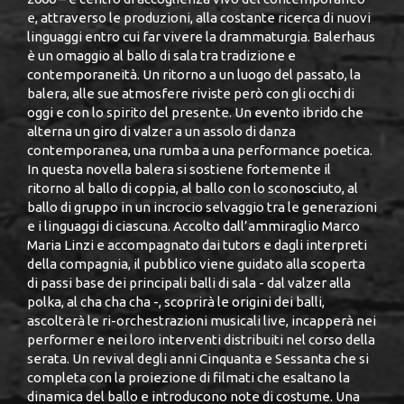
e, attraverso le produzioni, alla costante ricerca di nuovi
linguaggi entro cui far vivere la drammaturgia. Balerhaus
è un omaggio al ballo di sala tra tradizione e
contemporaneità. Un ritorno a un luogo del passato, la
balera, alle sue atmosfere riviste però con gli occhi di
oggi e con lo spirito del presente. Un evento ibrido che
alterna un giro di valzer a un assolo di danza
contemporanea, una rumba a una performance poetica.
In questa novella balera si sostiene fortemente il
ritorno al ballo di coppia, al ballo con lo sconosciuto, al
ballo di gruppo in un incrocio selvaggio tra le generazioni
e i linguaggi di ciascuna. Accolto dall’ammiraglio Marco
Maria Linzi e accompagnato dai tutors e dagli interpreti
della compagnia, il pubblico viene guidato alla scoperta
di passi base dei principali balli di sala - dal valzer alla
polka, al cha cha cha -, scoprirà le origini dei balli,
ascolterà le ri-orchestrazioni musicali live, incapperà nei
performer e nei loro interventi distribuiti nel corso della
serata. Un revival degli anni Cinquanta e Sessanta che si
completa con la proiezione di filmati che esaltano la
dinamica del ballo e introducono note di costume. Una