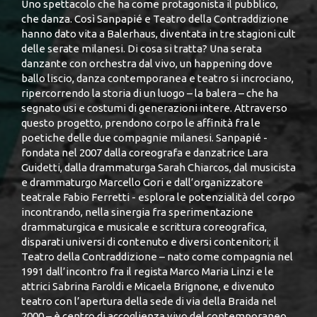
Uno spettacolo che ha come protagonista il pubblico,
che danza. Così Sanpapié e Teatro della Contraddizione
hanno dato vita a Balerhaus, diventata in tre stagioni cult
delle serate milanesi. Di cosa si tratta? Una serata
danzante con orchestra dal vivo, un happening dove
ballo liscio, danza contemporanea e teatro si incrociano,
ripercorrendo la storia di un luogo – la balera – che ha
segnato usi e costumi di generazioni intere. Attraverso
questo progetto, prendono corpo le affinità fra le
poetiche delle due compagnie milanesi. Sanpapié -
fondata nel 2007 dalla coreografa e danzatrice Lara
Guidetti, dalla drammaturga Sarah Chiarcos, dal musicista
e drammaturgo Marcello Gori e dall’organizzatore
teatrale Fabio Ferretti - esplora le potenzialità del corpo
incontrando, nella sinergia fra sperimentazione
drammaturgica e musicale e scrittura coreografica,
disparati universi di contenuto e diversi contenitori; il
Teatro della Contraddizione – nato come compagnia nel
1991 dall’incontro fra il regista Marco Maria Linzi e le
attrici Sabrina Faroldi e Micaela Brignone, e divenuto
teatro con l’apertura della sede di via della Braida nel
2000 – è centro di accoglienza vivo del contemporaneo