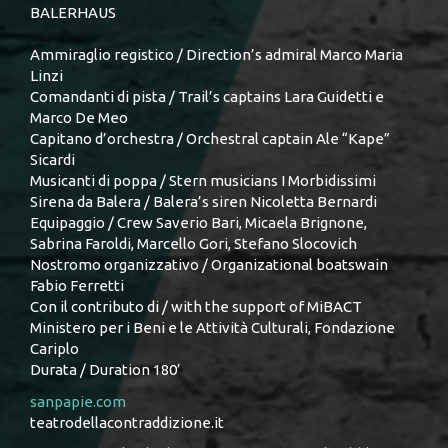
BALERHAUS
Ammiraglio registico / Direction’s admiral Marco Maria
Linzi
Comandanti di pista / Trail’s captains Lara Guidetti e
Marco De Meo
Capitano d’orchestra / Orchestral captain Ale “Kape”
Sicardi
Musicanti di poppa / Stern musicians I Morbidissimi
Sirena da Balera / Balera’s siren Nicoletta Bernardi
Equipaggio / Crew Saverio Bari, Micaela Brignone,
Sabrina Faroldi, Marcello Gori, Stefano Slocovich
Nostromo organizzativo / Organizational boatswain
Fabio Ferretti
Con il contributo di / with the support of MiBACT
Ministero per i Beni e le Attività Culturali, Fondazione
Cariplo
Durata / Duration 180’
sanpapie.com
teatrodellacontraddizione.it