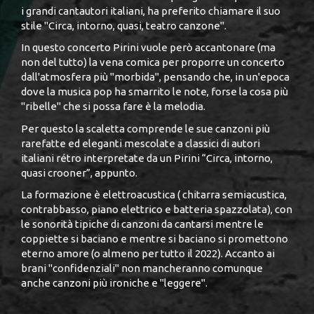
i grandi cantautori italiani, ha preferito chiamare il suo
stile "Circa, intorno, quasi, teatro canzone".
In questo concerto Pirini vuole però accantonare (ma
non del tutto) la vena comica per proporre un concerto
dall'atmosfera più "morbida", pensando che, in un'epoca
dove la musica pop ha smarrito le note, forse la cosa più
"ribelle" che si possa fare è la melodia.
Per questo la scaletta comprende le sue canzoni più
rarefatte ed eleganti mescolate a classici di autori
italiani rétro interpretate da un Pirini “Circa, intorno,
quasi crooner”, appunto.
La formazione è elettroacustica ( chitarra semiacustica,
contrabbasso, piano elettrico e batteria spazzolata), con
le sonorità tipiche di canzoni da cantarsi mentre le
coppiette si baciano e mentre si baciano si promettono
eterno amore (o almeno per tutto il 2022). Accanto ai
brani "confidenziali" non mancheranno comunque
anche canzoni più ironiche e "leggere".