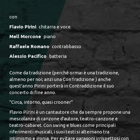
con
Flavio Pirini
chitarra e voce
Mell Morcone
piano
Raffaele Romano
contrabbasso
Alessio Pacifico
batteria
Come da tradizione (perché ormai è una tradizione,
almeno per noi; anzi una ConTradizione ) anche
quest'anno Pirini porterà in Contraddizione il suo
concerto di fine anno.
"Circa, intorno, quasi crooner"
Flavio Pirini è un cantautore che da sempre propone una
mescolanza di canzone d'autore, teatro-canzone e
teatro-cabaret. Con swing e blues come principali
riferimenti musicali, i suoi testi si alternano tra
intimismo e ironia. Per evitare paragoni irrispettosi con