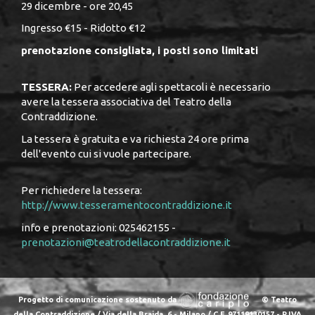
29 dicembre - ore 20,45
Ingresso €15 - Ridotto €12
prenotazione consigliata, i posti sono limitati
TESSERA:
Per accedere agli spettacoli è necessario
avere la tessera associativa del Teatro della
Contraddizione.
La tessera è gratuita e va richiesta 24 ore prima
dell'evento cui si vuole partecipare.
Per richiedere la tessera:
http://www.tesseramentocontraddizione.it
info e prenotazioni: 025462155 -
prenotazioni@teatrodellacontraddizione.it
Progetto di comunicazione sostenuto da
© Teatro
della Contraddizione / Via della Braida, 6 - Milano / C.F. 97119130157 - P.IVA