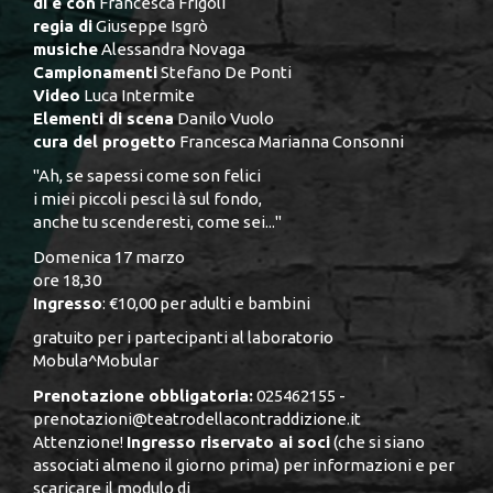
di e con
Francesca Frigoli
regia di
Giuseppe Isgrò
musiche
Alessandra Novaga
Campionamenti
Stefano De Ponti
Video
Luca Intermite
Elementi di scena
Danilo Vuolo
cura del progetto
Francesca Marianna Consonni
"Ah, se sapessi come son felici
i miei piccoli pesci là sul fondo,
anche tu scenderesti, come sei..."
Domenica 17 marzo
ore 18,30
Ingresso
: €10,00 per adulti e bambini
gratuito per i partecipanti al laboratorio
Mobula^Mobular
Prenotazione obbligatoria:
025462155 -
prenotazioni@teatrodellacontraddizione.it
Attenzione!
Ingresso riservato ai soci
(che si siano
associati almeno il giorno prima) per informazioni e per
scaricare il modulo di