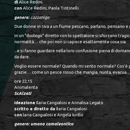
di
Alice Redini
con
Alice Redini, Paola Tintinelli
genere:
cazzaniga
Due donne in riva a un fiume pescano, parlano, pensano e
In un “duologo” diretto con lo spettatore si sforzano tragi
normalità… che poi non si capisce esattamente cosa sia.
...e si fanno guardare nella loro confusione piena di doman
da dare.
Voglio essere normale? Quando mi sento normale? Cos'è p
grazie… come un pesce rosso che mangia, nuota, evacua… e
ore 22,15
Animalenta
ScAlzati
ideazione
Ilaria Cangialosi e Annalisa Legato
scritto e diretto da
Ilaria Cangialosi
con
laria Cangialosi e Angela Iurillo
genere: umano camaleontico