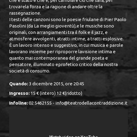
che è stato e che è, per cambiare ciò che sarà, per
trovarela forza e la ragione di andare oltre la
rassegnazione.
I testi delle canzoni sono le poesie friulane di Pier Paolo
Pasolini (da La meglio gioventù),e le musiche sono
originali, con arrangiamenti tra il folk e il jazz, e
atmosfere avvolgenti, atratti intime, a tratti esplosive.
È un lavoro intenso e suggestivo, in cui musica e parole
lavorano insieme per riproporre lavisione intima e
quanto mai contemporanea del grande poeta e
pensatore, illuminato eprofetico critico della nostra
società di consumo.
Quando:
3 dicembre 2015, ore 20:45
Ingresso:
15 € (intero) 12 €(ridotto)
Infoline:
02 5462155 - info@teatrodellacontraddizione.it