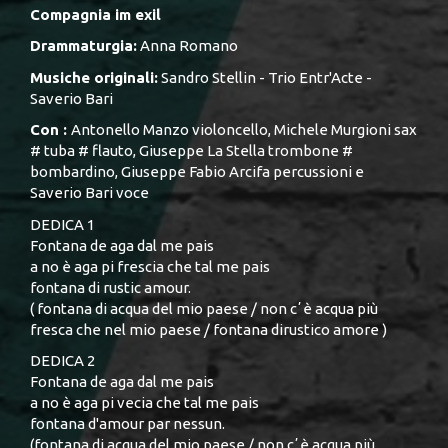
Compagnia im exil
Drammaturgia:
Anna Romano
Musiche originali:
Sandro Stellin - Trio Entr'Acte -
Saverio Bari
Con :
Antonello Manzo violoncello, Michele Murgioni sax
# tuba # flauto, Giuseppe La Stella trombone #
bombardino, Giuseppe Fabio Arcifa percussioni e
Saverio Bari voce
DEDICA 1
Fontana de aga dal me pais
a no è aga pi frescia che tal me pais
fontana di rustic amour.
( fontana di acqua del mio paese / non cʼè acqua più
fresca che nel mio paese / fontana dirustico amore )
DEDICA 2
Fontana de aga dal me pais
a no è aga pi vecia che tal me pais
fontana d'amour par nessun.
(fontana di acqua del mio paese / non cʼè acqua più