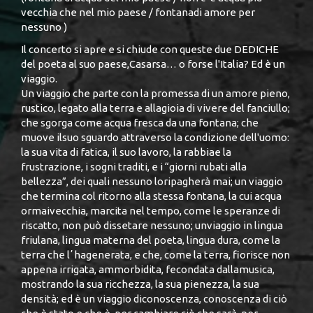
vecchia che nel mio paese / fontanadi amore per
nessuno )
Il concerto si apre e si chiude con queste due DEDICHE
del poeta al suo paese,Casarsa… o forse l'Italia? Ed è un
viaggio.
Un viaggio che parte con la promessa di un amore pieno,
rustico, legato alla terra e allagioia di vivere del fanciullo;
che sgorga come acqua fresca da una fontana; che
muove ilsuo sguardo attraverso la condizione dell'uomo:
la sua vita di fatica, il suo lavoro, la rabbiae la
frustrazione, i sogni traditi, e i “giorni rubati alla
bellezza”, dei quali nessuno loripagherà mai; un viaggio
che termina col ritorno alla stessa fontana, la cui acqua
ormaivecchia, marcita nel tempo, come le speranze di
riscatto, non può dissetare nessuno; unviaggio in lingua
friulana, lingua materna del poeta, lingua dura, come la
terra che lʼhagenerata, e che, come la terra, fiorisce non
appena irrigata, ammorbidita, fecondata dallamusica,
mostrando la sua ricchezza, la sua pienezza, la sua
densità; ed è un viaggio diconoscenza, conoscenza di ciò