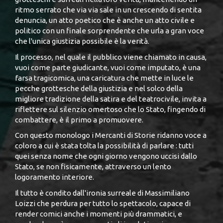
ritmo serrato che via via sale in un crescendo di sentita
denuncia, un atto poetico che è anche un atto civile e
politico con un finale sorprendente che urla a gran voce
che l'unica giustizia possibile è la verità.
Il processo, nel quale il pubblico viene chiamato in causa,
vuoi come parte giudicante, vuoi come imputato, è una
farsa tragicomica, una caricatura che mette in luce le
pecche grottesche della giustizia e nel solco della
migliore tradizione della satira e del teatrocivile, invita a
riflettere sul silenzio omertoso che lo Stato, fingendo di
combattere, è il primo a promuovere.
Con questo monologo i Mercanti di Storie ridanno voce a
coloro a cui è stata tolta la possibilità di parlare : tutti
quei senza nome che ogni giorno vengono uccisi dallo
Stato, se non fisicamente, attraverso un lento
logoramento interiore.
Il tutto è condito dall'ironia surreale di Massimiliano
Loizzi che perdura per tutto lo spettacolo, capace di
render comici anche i momenti più drammatici, e