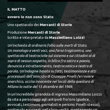
IL MATTO
ovvero io non sono Stato
Uno spettacolo dei
Mercanti di Storie
Produzione
Mercanti di Storie
Scritto e interpretato da
Massimiliano Loizzi
Un'inchiesta di ordinaria follia sulle morti di Stato.
Un monologo a venti voci, una farsa tragicomica, uno
spettacolo di teatrocivile sul sistema e sui cittadini al di
sopra di nessun sospetto, in bilico fra satira e poesia,
denuncia e intrattenimento, teatrocomico e teatro di
parola. Un'indagine basata su fatti, testimonianze e atti
processuali dell'omicidio di Giuseppe Pinelli ferroviere
anarchico, ucciso innocente nel locali della questura di
Milano la notte del 15 dicembre del 1969.
In un'incredibile girandola di ingressi Massimiliano Loizzi
da vita a personaggi agli antipodi fra loro (giudice,
avvocati, testimoni, giornalisti e persino Pinelli stesso),
grotteschi e surreali nella loro verità, mantenendo un