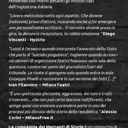
rendendo così meno pesanti gli insoluti casi
dell'ingiustizia italiana.
“Lavoro meticoloso sotto ogni aspetto. Che diviene
(notevole) prova d'attore, riuscendo anche a far emergere
una personalissima scrittura... il racconto diviene presa in
giro, la denuncia incazzatura, la rabbia emozione.”
Diego
Vincenti - Hystrio
“Loizzi è farsesco quando interpreta l’avvocato dello Stato
che parla di “suicidio pinguinico”, tagliente quando accusa i
carabinieri di organizzare festini hawaiani nelle sale della
questura, comico nei panni del giornalista fuori dal
tribunale. Le risate si spengono solo quando entra in aula
Giuseppe Pinelli a raccontare la sua versione dei fatti
[...]”
Ivan Filannino – MilanoTeatri
“È uno spettacolo sferzante, aggressivo, dai toni a tratti
irriverenti... che non può certo lasciare indifferenti, che
spinge quasi con violenza a prendere parte in uno dei
processi più discussi della storia della repubblica.”
Alessio
Corini – MilanoFree.it
La compagnia dei Mercanti di Storie
è un consorzio di