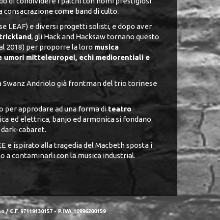
 di condividere i palchi con nomi prestigiosi
va consacrazione come band di culto.
ese LEAF) e diversi progetti solisti, e dopo aver
trickland
, gli Hack and Hacksaw tornano questo
dal 2018) per proporre la loro
musica
 umori mitteleuropei, echi mediorentiali e
a Swanz Andriolo già frontman del trio torinese
isco per approdare ad una forma di
teatro
tica ed elettrica, banjo ed armonica si fondano
 dark-cabaret.
 e ispirato alla tragedia del Macbeth sposta i
no a contaminarli con la musica industrial.
 / C.F. 97119130157 - P.IVA 10996200159