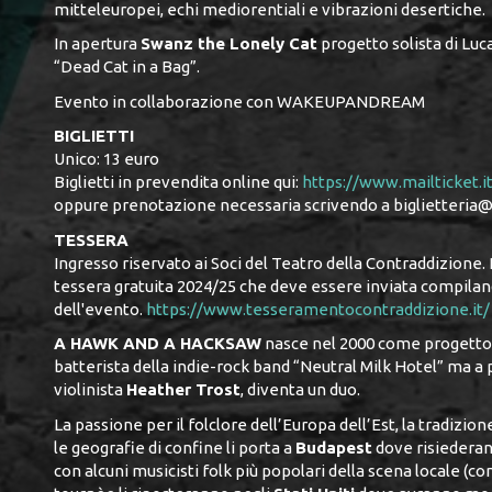
mitteleuropei, echi mediorentiali e vibrazioni desertiche.
In apertura
Swanz the Lonely Cat
progetto solista di Luc
“Dead Cat in a Bag”.
Evento in collaborazione con WAKEUPANDREAM
BIGLIETTI
Unico: 13 euro
Biglietti in prevendita online qui:
https://www.mailticket.
oppure prenotazione necessaria scrivendo a biglietteria@l
TESSERA
Ingresso riservato ai Soci del Teatro della Contraddizione.
tessera gratuita 2024/25 che deve essere inviata compiland
dell'evento.
https://www.tesseramentocontraddizione.it/
A HAWK AND A HACKSAW
nasce nel 2000 come progetto 
batterista della indie-rock band “Neutral Milk Hotel” ma a p
violinista
Heather Trost
, diventa un duo.
La passione per il folclore dell’Europa dell’Est, la tradizio
le geografie di confine li porta a
Budapest
dove risiederan
con alcuni musicisti folk più popolari della scena locale (c