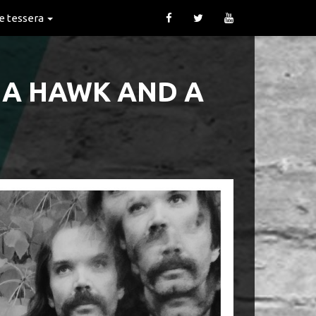
 e tessera
: A HAWK AND A