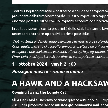
Teatro Linguaggicreativi è costretto a chiudere temporane
provocata dall'ultimo temporale. Questo imprevisto rappres
enorme portata, oltre che un impatto economico significa
In collaborazione con la proprietà dello stabile, stanno lav
necessari e tornare operativi il prima possibile.
"Nel frattempo, desideriamo esprimere la nostra più profonda 
Contraddizione, che ci accoglieranno per ospitare alcuni dei no
accogliere uno spettacolo estraneo alla propria programmazion
l’imprevisto, un’apertura straordinaria e inaspettata, coerente
11 ottobre 2024 | ven h 21:00
Rassegna musica - rumorarmonio
A HAWK AND A HACKSA
Opening Swanz the Lonely Cat
Gli A Hack and a Hacksaw tornano questo autunno in Europa e
2018) per proporre la loro
musica
gioiosamente malincon