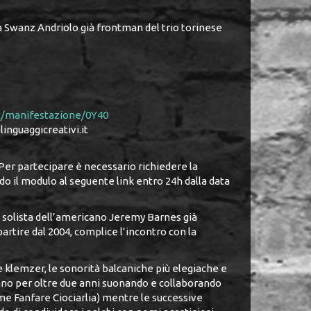
a Swanz Andriolo già frontman del trio torinese
it/manifestazione/0Y40
inguaggicreativi.it
 Per partecipare è necessario richiedere la
o il modulo al seguente link entro 24h dalla data
solista dell’americano Jeremy Barnes già
artire dal 2004, complice l’incontro con la
ne klemzer, le sonorità balcaniche più elegiache e
no per oltre due anni suonando e collaborando
ome Fanfare Ciociarlia) mentre le successive