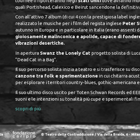
tournèe li riporteranno negli
Stati Uniti
dove avranno modo
quali Portishead, Calexico e Beirut sancendone la definiti
Con all’attivo 7 album (di cui 4 con la prestigiosa label ingl
realizzato le musiche per i film del regista inglese
Peter S
autunno in Europa e in particolare in Italia (erano assenti 
gioiosamente malinconica e apolide, capace di fondere
vibrazioni desertiche.
In apertura
Swanz the Lonely Cat
progetto solista di Luc
“Dead Cat in a Bag”.
Il suo percorso solista inizia a teatro e si trasferisce su d
canzone tra folk e sperimentazione
in cui chitarra acus
per esplorare i territori country-blues, gothic-americana e
Il suo ultimo disco uscito per Toten Schwan Records ed EEEE
suoni e le intenzioni su tonalità più cupe e sperimentali fi
scopri di più
 da
© Teatro della Contraddizione / Via della Braida, 6 - Milano