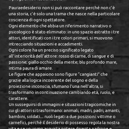
Pauraedesiderio non si può raccontare perché non c’è
una storia, c’è solo una trama che nasce nella particolare
coscienza di ogni spettatore.
Ogni elemento che abbia un riferimento narrativo o
psicologico è stato eliminato: in uno spazio astratto i tre
attori, identificati con i tre colori primari, si muovono
intrecciando situazioni e accadimenti.
Ogni colore ha un preciso significato legato
all’interiorità dell’attore: rosso di carne, di sangue e di
passione; giallo occhio della mente; blu profondo mare,
intima paura di amare.
Le figure che appaiono sono figure “cangianti” che
grazie alla logica incoerente del sogno e della
proiezione inconscia, sfumano l’una nell’altra, si
trasformano in continuazione cambiando età, ruolo, e
carattere.
Un susseguirsi di immagini e situazioni tragicomiche in
cui gli attori si trasformano: animali, madri, padri, amanti,
bambini, soldati.... ruoli legati a due posizioni: vittime o
carnefici, perché il desiderio di possesso regola la nostra
vita e se un uomo acquista potere diventa padrone e