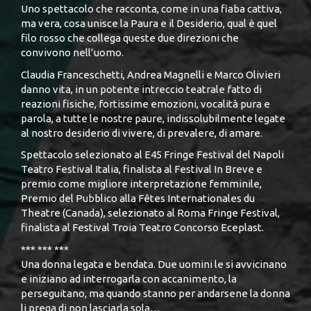
Uno spettacolo che racconta, come in una fiaba cattiva,
ma vera, cosa unisce la Paura e il Desiderio, qual è quel
filo rosso che collega queste due direzioni che
convivono nell’uomo.
Claudia Franceschetti, Andrea Magnelli e Marco Olivieri
danno vita, in un potente intreccio teatrale fatto di
reazioni fisiche, fortissime emozioni, vocalità pura e
parola, a tutte le nostre paure, indissolubilmente legate
al nostro desiderio di vivere, di prevalere, di amare.
Spettacolo selezionato al E45 Fringe Festival del Napoli
Teatro Festival Italia, finalista al Festival In Breve e
premio come migliore interpretazione femminile,
Premio del Pubblico alla Fêtes Internationales du
Theatre (Canada), selezionato al Roma Fringe Festival,
finalista al Festival Troia Teatro Concorso Eceplast.
*** *** ***
Una donna legata e bendata. Due uomini le si avvicinano
e iniziano ad interrogarla con accanimento, la
perseguitano, ma quando stanno per andarsene la donna
li prega di non lasciarla sola…