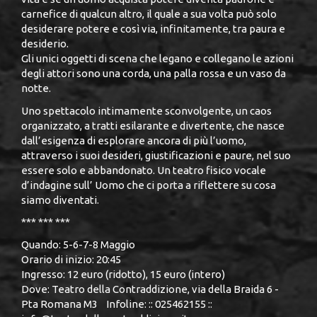
carnefice di qualcun altro, il quale a sua volta può solo
desiderare potere e così via, infinitamente, tra paura e
desiderio.
Gli unici oggetti di scena che legano e collegano le azioni
degli attori sono una corda, una palla rossa e un vaso da
notte.
Uno spettacolo intimamente sconvolgente, un caos
organizzato, a tratti esilarante e divertente, che nasce
dall’esigenza di esplorare ancora di più l’uomo,
attraverso i suoi desideri, giustificazioni e paure, nel suo
essere solo e abbandonato. Un teatro fisico vocale
d’indagine sull’ Uomo che ci porta a riflettere su cosa
siamo diventati.
*** *** ***
Quando: 5-6-7-8 Maggio
Orario di inizio: 20:45
Ingresso: 12 euro (ridotto), 15 euro (intero)
Dove: Teatro della Contraddizione, via della Braida 6 -
Pta Romana M3 Infoline: :: 025462155 ::