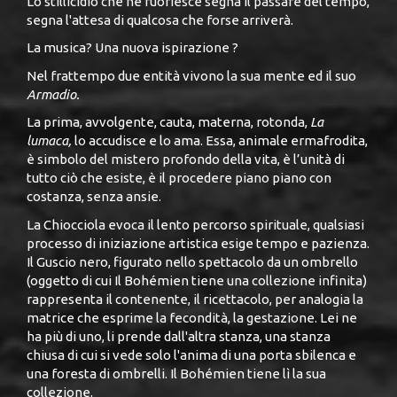
Lo stillicidio che ne fuoriesce segna il passare del tempo,
segna l'attesa di qualcosa che forse arriverà.
La musica? Una nuova ispirazione ?
Nel frattempo due entità vivono la sua mente ed il suo
Armadio.
La prima, avvolgente, cauta, materna, rotonda,
La
lumaca,
lo accudisce e lo ama. Essa, animale ermafrodita,
è simbolo del mistero profondo della vita, è l’unità di
tutto ciò che esiste, è il procedere piano piano con
costanza, senza ansie.
La Chiocciola evoca il lento percorso spirituale, qualsiasi
processo di iniziazione artistica esige tempo e pazienza.
Il Guscio nero, figurato nello spettacolo da un ombrello
(oggetto di cui Il Bohémien tiene una collezione infinita)
rappresenta il contenente, il ricettacolo, per analogia la
matrice che esprime la fecondità, la gestazione. Lei ne
ha più di uno, li prende dall'altra stanza, una stanza
chiusa di cui si vede solo l'anima di una porta sbilenca e
una foresta di ombrelli. Il Bohémien tiene lì la sua
collezione.