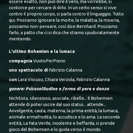
essere esatto, non può dire il vero, ma vorrebbe, si
contorce per cercare di dirlo. In un certo senso si vive
contro il proprio corpo, si parla contro il linguaggio. Tutto
qui. Possiamo ignorare la morte, la malattia, la miseria,
possiamo non-pensare, così dice Bernhard. Possiamo
farlo, a patto che ci si dica che stiamo spudoratamente
mentendo.
L'ultimo Bohemien e la lumaca
compagnia
VuotoPerPieno
uno spettacolo di
Fabrizio Calanna
con
Lara Viscuso, Chiara Verzola, Fabrizio Calanna
genere: Psicosolitudine a forma di pera e danza
Nichilista, silenzioso, asociale, ribelle... Il Bohemien
attende di poter uscire dal suo status... attende...
Avvolgente, cauta, materna, la prima entità, la lumaca,
animale ermafrodita, lo accudisce e lo ama. La seconda
entità, La Fata Verde, insolente e beffarda, si prende
gioco del Bohemien e lo guida verso il mondo