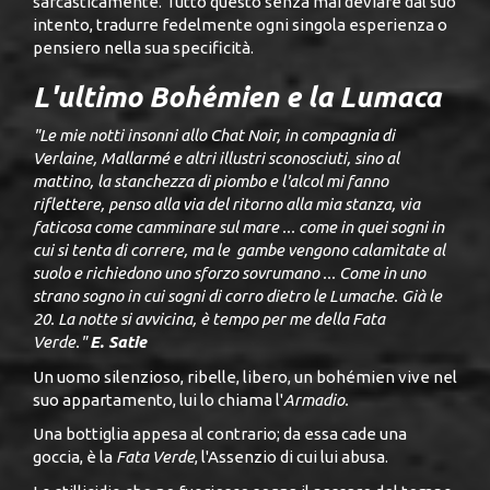
sarcasticamente. Tutto questo senza mai deviare dal suo
intento, tradurre fedelmente ogni singola esperienza o
pensiero nella sua specificità.
L'ultimo Bohémien e la Lumaca
"Le mie notti insonni allo Chat Noir, in compagnia di
Verlaine, Mallarmé e altri illustri sconosciuti, sino al
mattino, la stanchezza di piombo e l'alcol mi fanno
riflettere, penso alla via del ritorno alla mia stanza, via
faticosa come camminare sul mare ... come in quei sogni in
cui si tenta di correre, ma le gambe vengono calamitate al
suolo e richiedono uno sforzo sovrumano ... Come in uno
strano sogno in cui sogni di corro dietro le Lumache. Già le
20. La notte si avvicina, è tempo per me della Fata
Verde."
E. Satie
Un uomo silenzioso, ribelle, libero, un bohémien vive nel
suo appartamento, lui lo chiama l'
Armadio.
Una bottiglia appesa al contrario; da essa cade una
goccia, è la
Fata Verde
, l'Assenzio di cui lui abusa.