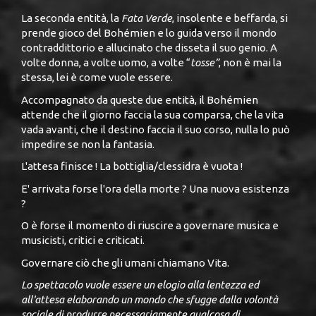
La seconda entità, la
Fata Verde
, insolente e beffarda, si
prende gioco del Bohémien e lo guida verso il mondo
contraddittorio e allucinato che disseta il suo genio. A
volte donna, a volte uomo, a volte “
tosse”
, non è mai la
stessa, lei è come vuole essere.
Accompagnato da queste due entità, il Bohémien
attende che il giorno faccia la sua comparsa, che la vita
vada avanti, che il destino faccia il suo corso, nulla lo può
impedire se non la fantasia.
L'attesa finisce ! La bottiglia/clessidra è vuota !
E' arrivata forse l'ora della morte ? Una nuova esistenza
?
O è forse il momento di riuscire a governare musica e
musicisti, critici e criticati.
Governare ciò che gli umani chiamano Vita.
Lo spettacolo vuole essere un elogio alla lentezza ed
all'attesa elaborando un mondo che sfugge dalla volontà
sociale di produrre necessariamente qualcosa di