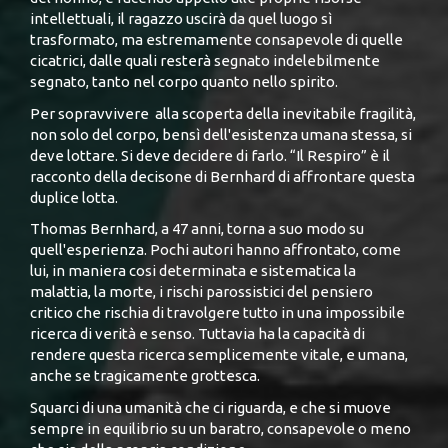
intellettuali, il ragazzo uscirà da quel luogo sì
trasformato, ma estremamente consapevole di quelle
cicatrici, dalle quali resterà segnato indelebilmente
segnato, tanto nel corpo quanto nello spirito.
Per sopravvivere alla scoperta della inevitabile fragilità,
non solo del corpo, bensì dell'esistenza umana stessa, si
deve lottare. Si deve decidere di farlo. “Il Respiro” è il
racconto della decisone di Bernhard di affrontare questa
duplice lotta.
Thomas Bernhard, a 47 anni, torna a suo modo su
quell'esperienza. Pochi autori hanno affrontato, come
lui, in maniera cosi determinata e sistematica la
malattia, la morte, i rischi parossistici del pensiero
critico che rischia di travolgere tutto in una impossibile
ricerca di verità e senso. Tuttavia ha la capacità di
rendere questa ricerca semplicemente vitale, e umana,
anche se tragicamente grottesca.
Squarci di una umanità che ci riguarda, e che si muove
sempre in equilibrio su un baratro, consapevole o meno