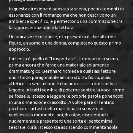
In questa direzione è pensata la scena, pochi elementi in
assonanza con il romanzo ma che non descrivono un
ambiente specifico, e permettono una commistione tra
la rappresentazione e la lettura.
Un’unica voce recitante, e la presenza di due ulteriori
figure, un uomo e una donna, completano questo primo
approccio.
L'intento è quello di “trasportare” il romanzo in scena,
prima ancora che farne una materiale solamente
drammaturgico. Bernhard richiede a qualsiasi lettore
uno sforzo paragonabile ad uno sforzo fisico, quasi
atletico. La sensazione è che non ci si stia limitando a
leggere. A tratti sembra di poterne sentire la voce, come
se fosse lui stesso a leggere le proprie parole ponendoti
in una dimensione di ascolto. A volte pare di sentirlo
picchiare sui tasti della macchina da scrivere in
quell'esatto momento, poi, di colpo, disorientarti
nuovamente e presentarti una sorta di pantomima
teatrale, cui lui stesso sta assistendo commentandola