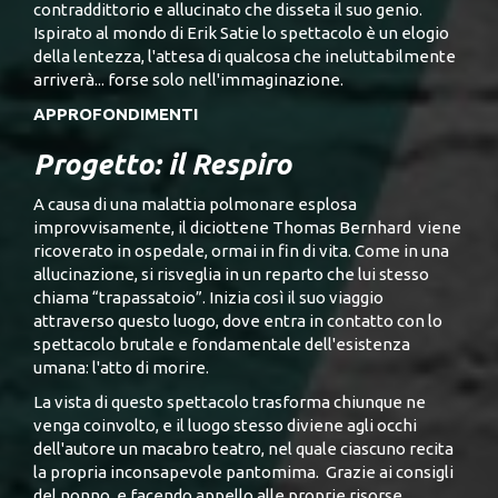
contraddittorio e allucinato che disseta il suo genio.
Ispirato al mondo di Erik Satie lo spettacolo è un elogio
della lentezza, l'attesa di qualcosa che ineluttabilmente
arriverà... forse solo nell'immaginazione.
APPROFONDIMENTI
Progetto: il Respiro
A causa di una malattia polmonare esplosa
improvvisamente, il diciottene Thomas Bernhard viene
ricoverato in ospedale, ormai in fin di vita. Come in una
allucinazione, si risveglia in un reparto che lui stesso
chiama “trapassatoio”. Inizia così il suo viaggio
attraverso questo luogo, dove entra in contatto con lo
spettacolo brutale e fondamentale dell'esistenza
umana: l'atto di morire.
La vista di questo spettacolo trasforma chiunque ne
venga coinvolto, e il luogo stesso diviene agli occhi
dell'autore un macabro teatro, nel quale ciascuno recita
la propria inconsapevole pantomima. Grazie ai consigli
del nonno, e facendo appello alle proprie risorse