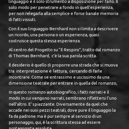
linguaggio è il solo strumento a disposizione per farlo. Il
solo modo per penetrare a fondo in quell'esperienza,
per non relegarla alla semplice e forse banale memoria
di fatti vissuti.
Con il suo linguaggio Bernhard non si limita a descrivere
un ricordo, una persona o un esperienza, quasi
costruisce questa stessa esperienza.
Al centro del Progetto su “Il Respiro”, tratto dal romanzo
di Thomas Bernhard, c'è la sua parola scritta.
Il desiderio è quello di proporre una strada che si muova
tra interpretazione e lettura, cercando di farle
incontrare. Come se entrassimo e uscissimo da una
dimensione teatrale per entrare in quella del romanzo,
In questo romanzo autobiografico, i fatti narrati e il
modo in cui vengono narrati, sembrano riflettersi l'uno
nell'altro. E' spiazzante. Diversamente da quel che
accade nei suoi pezzi teatrali, dove pure il linguaggio la
fa da padrone ma è pur sempre al servizio di un
personaggio, qui, è la scrittura stessa ad essere
protagonista assoluta.