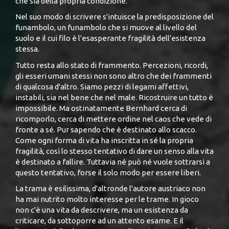
che sia della propria condizione.
Nel suo modo di scrivere s'intuisce la predisposizione del
funambolo, un funambolo che si muove al livello del
suolo e il cui filo è l'esasperante fragilità dell'esistenza
stessa.
Tutto resta allo stato di frammento. Percezioni, ricordi,
gli esseri umani stessi non sono altro che dei frammenti
di qualcosa d'altro. Siamo pezzi di legami affettivi,
instabili, sia nel bene che nel male. Ricostruire un tutto è
impossibile. Ma ostinatamente Bernhard cerca di
ricomporlo, cerca di mettere ordine nel caos che vede di
fronte a sé. Pur sapendo che è destinato allo scacco.
Come ogni forma di vita ha inscritta in sé la propria
fragilità, così lo stesso tentativo di dare un senso alla vita
è destinato a fallire. Tuttavia né può né vuole sottrarsi a
questo tentativo, forse il solo modo per essere liberi.
La trama è esilissima, d'altronde l'autore austriaco non
ha mai nutrito molto interesse per le trame. In gioco
non c'è una vita da descrivere, ma un esistenza da
criticare, da sottoporre ad un attento esame. E il