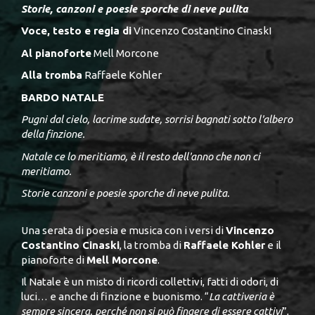
Storie, canzoni e poesie sporche di neve pulita
Voce, testo e regia di
Vincenzo Costantino CinaskI
Al pianoforte
Mell Morcone
Alla tromba
Raffaele Kohler
BARDO NATALE
Pugni dal cielo, lacrime sudate, sorrisi bagnati sotto l'albero
della finzione.
Natale ce lo meritiamo, è il resto dell'anno che non ci
meritiamo.
Storie canzoni e poesie sporche di neve pulita.
Una serata di poesia e musica con i versi di
Vincenzo
Costantino Cinaski
, la tromba di
Raffaele Kohler
e il
pianoforte di
Mell Morcone
.
Il Natale è un misto di ricordi collettivi, fatti di odori, di
luci… e anche di finzione e buonismo. “
La cattiveria è
sempre sincera, perché non si può fingere di essere cattivi
”,