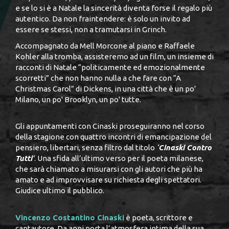
e se lo si è a Natale la sincerità diventa forse il regalo più
autentico. Da non fraintendere: è solo un invito ad
essere se stessi, non a tramutarsi in Grinch.
Accompagnato da Mell Morcone al piano e Raffaele
Kohler alla tromba, assisteremo ad un film, un insieme di
racconti di Natale “politicamente ed emozionalmente
scorretti” che non hanno nulla a che fare con “A
Christmas Carol” di Dickens, in una città che è un po’
Milano, un po' Brooklyn, un po' tutte.
Gli appuntamenti con Cinaski proseguiranno nel corso
della stagione con quattro incontri di emancipazione del
pensiero, libertari, senza filtro dal titolo
‘
Cinaski Contro
Tutti
’
. Una sfida all’ultimo verso per il poeta milanese,
che sarà chiamato a misurarsi con gli autori che più ha
amato e ad improvvisare su richiesta degli spettatori.
Giudice ultimo il pubblico.
Vincenzo Costantino Cinaski
è poeta, scrittore e
cantautore. Da anni porta l’atmosfera intima della sua