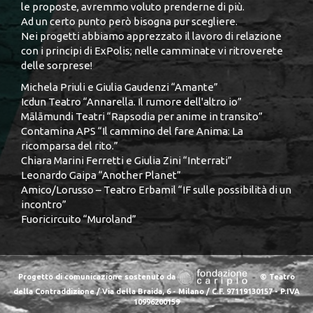
le proposte, avremmo voluto prenderne di più.
Ad un certo punto però bisogna pur scegliere.
Nei progetti abbiamo apprezzato il lavoro di relazione
con i principi di ExPolis; nelle camminate vi ritroverete
delle sorprese!
Michela Priuli e Giulia Gaudenzi “Amante”
Icdun Teatro “Annarella. Il rumore dell'altro io”
Mālāmundi Teatri “Rapsodia per anime in transito”
Contamina APS “Il cammino del fare Anima: La
ricomparsa del rito.”
Chiara Marini Ferretti e Giulia Zini “Interrati”
Leonardo Gaipa “Another Planet”
Amico/Lorusso – Teatro Erbamil “IF sulle possibilità di un
incontro”
Fuoricircuito “Muroland”
Progetto di comunicazione sostenuto da
© Teatro
della Contraddizione / Via della Braida, 6 - Milano / C.F. 97119130157 - P.IVA
10996200159