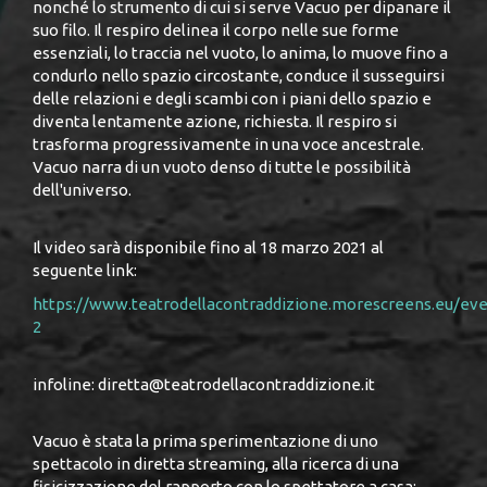
nonché lo strumento di cui si serve Vacuo per dipanare il
suo filo. Il respiro delinea il corpo nelle sue forme
essenziali, lo traccia nel vuoto, lo anima, lo muove fino a
condurlo nello spazio circostante, conduce il susseguirsi
delle relazioni e degli scambi con i piani dello spazio e
diventa lentamente azione, richiesta. Il respiro si
trasforma progressivamente in una voce ancestrale.
Vacuo narra di un vuoto denso di tutte le possibilità
dell'universo.
​Il video sarà disponibile fino al 18 marzo 2021 al
seguente link:
https://www.teatrodellacontraddizione.morescreens.eu/ev
2
infoline: diretta@teatrodellacontraddizione.it
Vacuo è stata la prima sperimentazione di uno
spettacolo in diretta streaming, alla ricerca di una
fisicizzazione del rapporto con lo spettatore a casa: