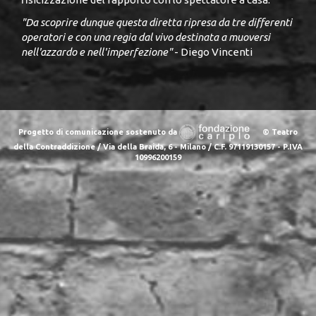
"Da scoprire dunque questa diretta ripresa da tre differenti
operatori e con una regia dal vivo destinata a muoversi
nell'azzardo e nell'imperfezione"
- Diego Vincenti
Progetto di comunicazione sostenuto da
© Teatro
della Contraddizione / Via della Braida, 6 - Milano / C.F. 97119130157 - P.IVA
10996200159